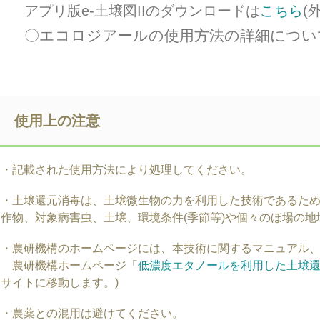
アプリ版
e-土壌図IIのダウンロードは
こちら
(
〇エコロジアールの使用方法の詳細につい
使用上の注意
・記載された使用方法により処理してください。
・土壌還元消毒は、土壌微生物の力を利用した技術であるた
作物、対象病害虫、土壌、環境条件(季節等)や個々のほ場の
・農研機構のホームページには、本技術に関するマニュアル
農研機構ホームページ「
低濃度エタノールを利用した土壌還元
サイトに移動します。)
・農薬との混用は避けてください。