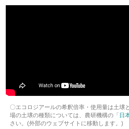
〇エコロジアールの希釈倍率・使用量は土壌
場の土壌の種類については、農研機構
の「
日
さい。(外部のウェブサイトに移動します。)