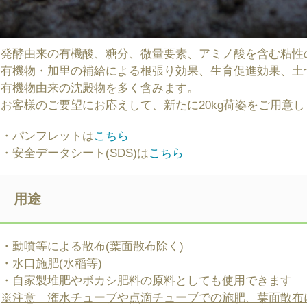
発酵由来の有機酸、糖分、微量要素、アミノ酸を含む粘性
有機物・加里の補給による根張り効果、生育促進効果、土
有機物由来の沈殿物を多く含みます。
お客様のご要望にお応えして、新たに20kg荷姿をご用意
・パンフレットは
こちら
・安全データシート(SDS)は
こちら
用途
・動噴等による散布(葉面散布除く)
・水口施肥(水稲等)
・自家製堆肥やボカシ肥料の原料としても使用できます
※注意 潅水チューブや点滴チューブでの施肥、葉面散布に