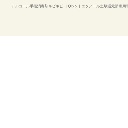
アルコール手指消毒剤キビキビ
Qibio
エタノール土壌還元消毒用