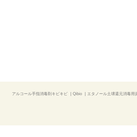
アルコール手指消毒剤キビキビ
Qibio
エタノール土壌還元消毒用